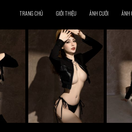
TRANG CHỦ
GIỚI THIỆU
ẢNH CƯỚI
ẢNH 