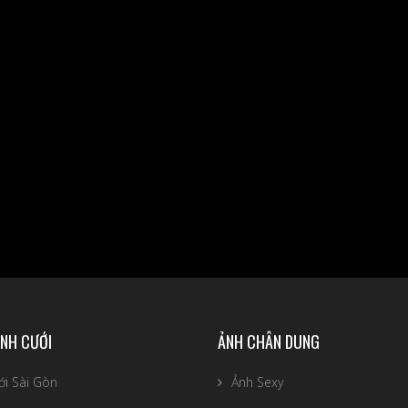
NH CƯỚI
ẢNH CHÂN DUNG
ới Sài Gòn
Ảnh Sexy